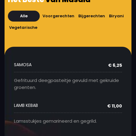
Alle
Voorgerechten
Bijgerechten
Biryani
Vegetarische
SAMOSA
€ 6,25
Gefrituurd deegpasteitje gevuld met gekruide
groenten.
LAMB KEBAB
€ 11,00
Lamsstukjes gemarineerd en gegrild.