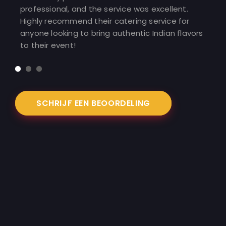
fresh and on time. The flavors
ervice was excellent.
and delicious, making it my go
 catering service for
Indian food. I’ve recommended 
 authentic Indian flavors
friends and family!
SCHRIJF EEN BEOORDELING