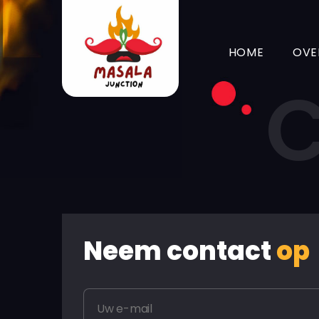
HOME
OVE
Masala-
junction
Neem contact
op