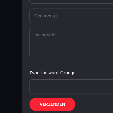
P
Type the word: Orange
l
e
a
s
e