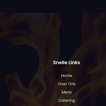
e
m
p
t
y
.
Snelle Links
Home
Over Ons
Menu
Catering