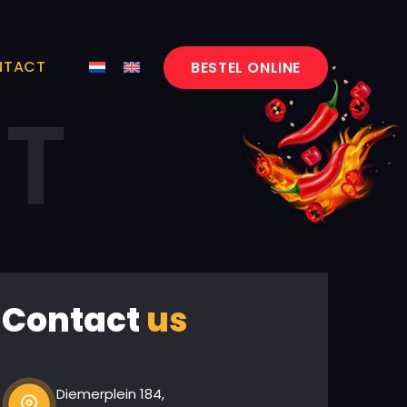
NTACT
BESTEL ONLINE
T
Contact
us
Diemerplein 184,